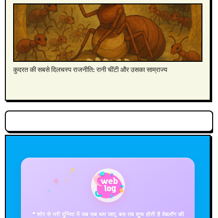
कुदरत की सबसे दिलचस्‍प राजनीति: रानी चींटी और उसका साम्राज्य
🪁
🍭
⭐
🎈
❝ शोर से भरी दुनिया में जब सब थम जाए, बस तब शुरू होती है वेबलॉग की