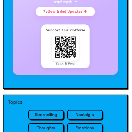
असली कहानी। ❞
Follow & Get Updates 🔔
Support This Platform
Scan & Pay!
Topics
Storytelling
Nostalgia
Thoughts
Emotions