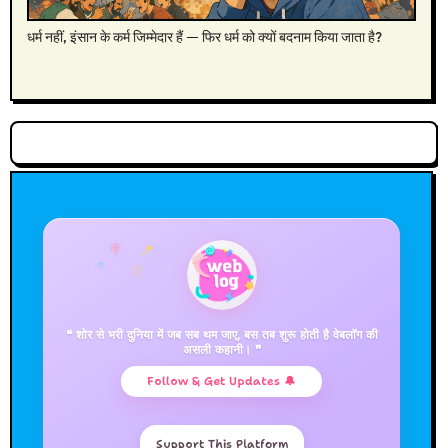
धर्म नहीं, इंसान के कर्म जिम्मेदार हैं — फिर धर्म को क्यों बदनाम किया जाता है?
🍭
🪁
🎈
⭐
❝ शोर से भरी दुनिया में जब सब थम जाए, बस तब शुरू होती है वेबलॉग की
असली कहानी। ❞
Follow & Get Updates 🔔
Support This Platform