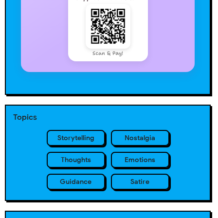
Scan & Pay!
Topics
Storytelling
Nostalgia
Thoughts
Emotions
Guidance
Satire