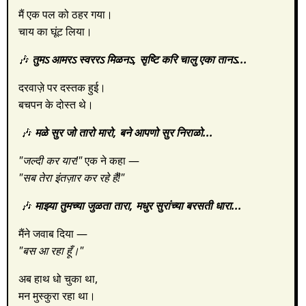
मैं एक पल को ठहर गया।
चाय का घूंट लिया।
🎶
तुमऽ आमरऽ स्वररऽ मिळनऽ,
सृष्टि करि चालु एका तानऽ...
दरवाज़े पर दस्तक हुई।
बचपन के दोस्त थे।
🎶
मळे सुर जो तारो मारो,
बने आपणो सुर निराळो...
"जल्दी कर यार!"
एक ने कहा —
"सब तेरा इंतज़ार कर रहे हैं!"
🎶
माझ्या तुमच्या जुळता तारा,
मधुर सुरांच्या बरसती धारा...
मैंने जवाब दिया —
"बस आ रहा हूँ।"
अब हाथ धो चुका था,
मन मुस्कुरा रहा था।