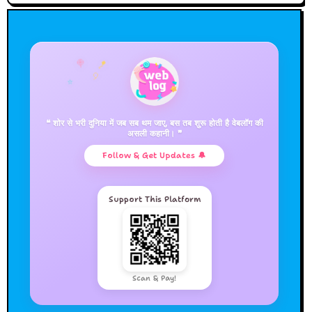
🪁
🍭
🎈
⭐
❝ शोर से भरी दुनिया में जब सब थम जाए, बस तब शुरू होती है वेबलॉग की
असली कहानी। ❞
Follow & Get Updates 🔔
Support This Platform
Scan & Pay!