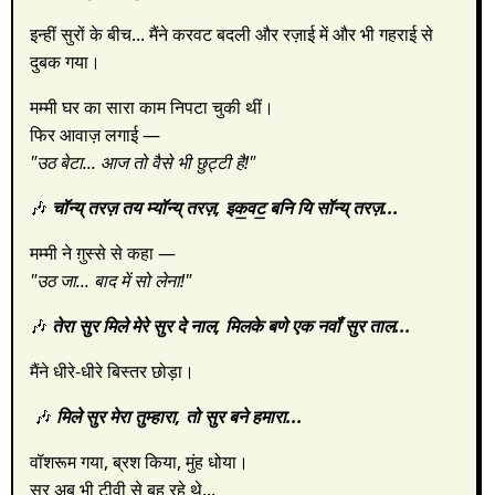
इन्हीं सुरों के बीच... मैंने करवट बदली और रज़ाई में और भी गहराई से
दुबक गया।
मम्मी घर का सारा काम निपटा चुकी थीं।
फिर आवाज़ लगाई —
"उठ बेटा... आज तो वैसे भी छुट्टी है!"
🎶
चॉन्य् तरज़ तय म्यॉन्य् तरज़,
इक॒वट॒ बनि यि सॉन्य् तरज़...
मम्मी ने ग़ुस्से से कहा —
"उठ जा... बाद में सो लेना!"
🎶
तेरा सुर मिले मेरे सुर दे नाल,
मिलके बणे एक नवॉं सुर ताल...
मैंने धीरे-धीरे बिस्तर छोड़ा।
🎶
मिले सुर मेरा तुम्हारा,
तो सुर बने हमारा...
वॉशरूम गया, ब्रश किया, मुंह धोया।
सुर अब भी टीवी से बह रहे थे...