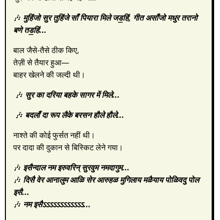
🎶
मुहिंजो सुर तुहिंजे सॉं पियारा मिले जड॒हिं,
गीत असॉंजो मधुर तरानो
बणे तड॒हिं...
बाल जैसे-तैसे ठीक किए,
तेज़ी से तैयार हुआ—
बाहर खेलने की जल्दी थी।
🎶
सुर का दरिया बहके सागर में मिले...
🎶
बदलॉं दा रूप लैके बरसन हौले हौले...
नाश्ते की कोई फुर्सत नहीं थी।
पर दादा की दुकान से बिस्किट लेने गया।
🎶
इसैन्दाल नम इरुवरिन् सुरवुम नमदागुम...
🎶
दिसै वेर आनालुम आळि सेर आरुहळ मुगिलाय
मळैयाय पोळिवदु पोल
इसै...
🎶
नम इसैऽऽऽऽऽऽऽऽऽऽऽऽ...